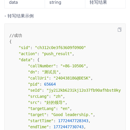
data
string
转写结果
- 转写结果示例
//成功
{
"sid"
: 
"ch312c0e3f63609f0900"
"action"
: 
"push_result"
,
"data"
: {
"callNumber"
: 
"+86-10506"
,
"dn"
: 
"测试员"
,
"callUri"
: 
"240438186@DESK"
,
"pid"
: 
65664
"seId"
: 
"jy2i2kb623ikj12o37fb90afhbst0kym"
,
"srcLang"
: 
"zh"
,
"src"
: 
"好的领导"
,
"targetLang"
: 
"en"
,
"target"
: 
"Good leadership."
,
"startTime"
: 
1772447728343
,
"endTime"
: 
1772447730743
,