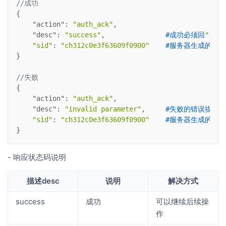
//成功
{
"action"
: 
"auth_ack"
,
"desc"
: 
"success"
,               
#成功必须回
"succ
"sid"
: 
"ch312c0e3f63609f0900"
#服务器生成的唯一
}
//失败
{
"action"
: 
"auth_ack"
,
"desc"
: 
"invalid parameter"
,     
#失败的错误描述
"sid"
: 
"ch312c0e3f63609f0900"
#服务器生成的唯一
}
- 响应状态码说明
描述desc
说明
解决方式
success
成功
可以继续后续操
作