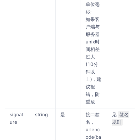
单位毫
秒;
如果客
户端与
服务器
unix时
间相差
过大
(10分
钟以
上)，建
议报
错，防
重放
signat
string
是
接口签
见
签名
ure
名，
规则
urlenc
ode(ba