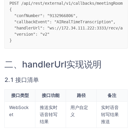
POST /api/rest/external/v1/callbacks/meetingRoom/eve
{
  "confNumber": "9132966806",
  "callbackEvent": "AIRealTimeTranscription",
  "handlerUrl": "ws://172.34.111.222:3333/recv/asr/r
  "version": "v2"
}
二、handlerUrl实现说明
2.1 接口清单
接口类型
接口功能
路径
备注
WebSock
推送实时
用户自定
实时语音
et
语音转写
义
转写结果
结果
推送