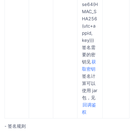
se64(H
MAC_S
HA256
(utc+a
ppid,
key)))
签名需
要的密
钥见
获
取密钥
签名计
算可以
使用 jar
包，见
回调鉴
权
- 签名规则