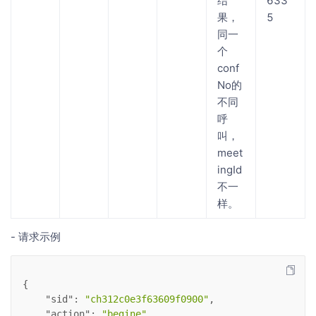
结
633
果，
5
同一
个
conf
No的
不同
呼
叫，
meet
ingId
不一
样。
- 请求示例
{
"sid"
: 
"ch312c0e3f63609f0900"
,
"action"
: 
"begine"
,