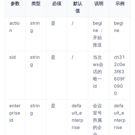
参数
类型
必须
默认
说明
示例
值
actio
strin
是
/
begi
begi
n
g
ne ：
ne
开始
推送
sid
strin
是
/
当次
ch31
g
ws会
2c0e
话的
3f63
唯一
609f
id
090
0
enter
strin
是
defa
会议
defa
prise
g
ult_e
室号
ult_e
Id
nterp
所属
nterp
rise
的企
rise
业