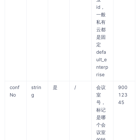
id，
一般
私有
云都
是固
定
defa
ult_e
nterp
rise
conf
strin
是
/
会议
900
No
g
室
123
号，
45
标记
是哪
个会
议室
的转