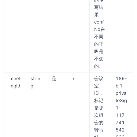
写结
果，
conf
No在
不同
的呼
叫是
不变
的。
meet
strin
是
/
会议
189-
ingId
g
室
bj1-
ID，
priva
标记
teSig
是哪
1-
次组
117
会的
741
转写
542