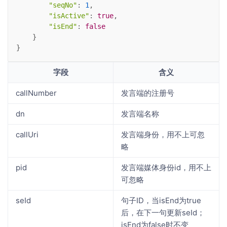
"seqNo"
: 
1
,
"isActive"
: 
true
,
"isEnd"
: 
false
    }
}
字段
含义
callNumber
发言端的注册号
dn
发言端名称
callUri
发言端身份，用不上可忽
略
pid
发言端媒体身份id，用不上
可忽略
seId
句子ID，当isEnd为true
后，在下一句更新seId；
isEnd为false时不变