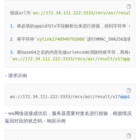
假设url为
`ws://172.34.111.222:3333/recv/asr/result/v
1
、将必填的appid与ts字段解析出来进行拼接，得到字符串
`xyli
2
、将字符串
`xylink1748949792000`
进行HMAC_SHA256加密后
3
、将base64之后的内容先做urlencode消除特殊字符，再将ur
`ws://172.34.111.222:3333/recv/asr/result/v1?appid=x
- 请求示例
ws://172.34.111.222:3333/recv/asr/result/v1
?appid
=
xy
- ws网络连接成功后，服务器需要对签名进行校验，根据情况
返回对应的状态码 - 响应示例