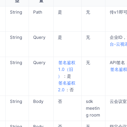
型
置
String
Path
是
无
传v1即
String
Query
是
无
企业ID
台-云视讯
String
Query
签名鉴权
无
API签
1.0（旧
签名鉴
）
：是
签名鉴权
2.0
：否
String
Body
否
sdk
云会议室
meetin
g room
String
Body
否
无
指定会议