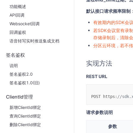
功能概述
默认接口请求频率限制：
API回调
有效期内的SDK会
Websocket回调
若SDK会议室有录
回调鉴权
存储录制后，清除
语音转写实时推送集成文档
分区云环境，若不传s
签名鉴权
实现方法
说明
签名鉴权2.0
REST URL
签名鉴权1.0(旧)
ClientId管理
POST
https
:
//sdk.
新增ClientId绑定
请求参数说明
查询ClientId绑定
删除ClientId绑定
参数