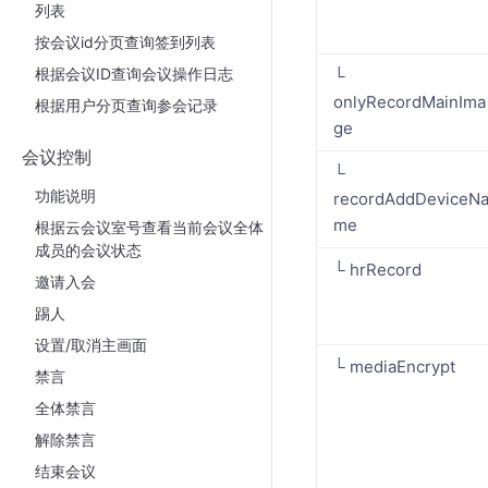
列表
按会议id分页查询签到列表
根据会议ID查询会议操作日志
└
onlyRecordMainIma
根据用户分页查询参会记录
ge
会议控制
└
功能说明
recordAddDeviceN
me
根据云会议室号查看当前会议全体
成员的会议状态
└ hrRecord
邀请入会
踢人
设置/取消主画面
└ mediaEncrypt
禁言
全体禁言
解除禁言
结束会议