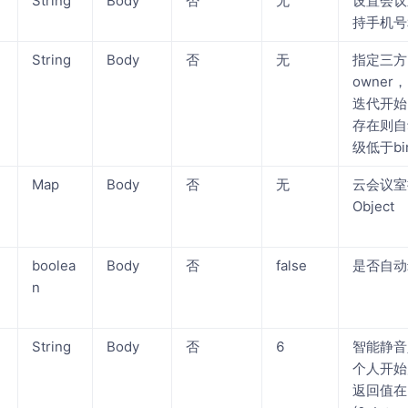
String
Body
否
无
设置会议
持手机号
String
Body
否
无
指定三方
owner
迭代开始
存在则自
级低于bin
Map
Body
否
无
云会议室
Object
boolea
Body
否
false
是否自动
n
n
String
Body
否
6
智能静音
个人开始
返回值在