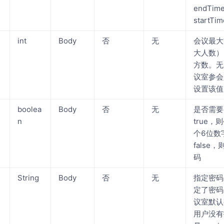
endTi
startTim
int
Body
否
无
会议最大
大人数）
方数。无
议室参会
设置该值
boolea
Body
否
无
是否需要
n
true
个6位数
false
码
String
Body
否
无
指定密码
定了密码
议室默认
用户没有