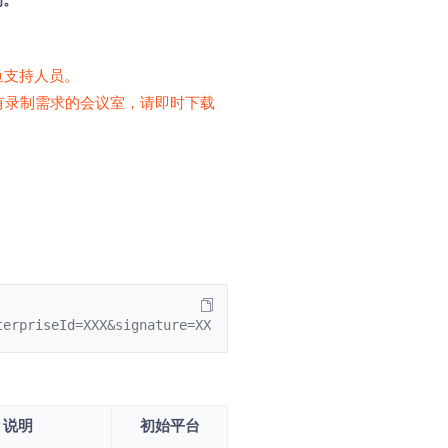
鱼支持人员。
有录制需求的会议室，请即时下载
terpriseId=XXX&signature=XXX
说明
初始平台