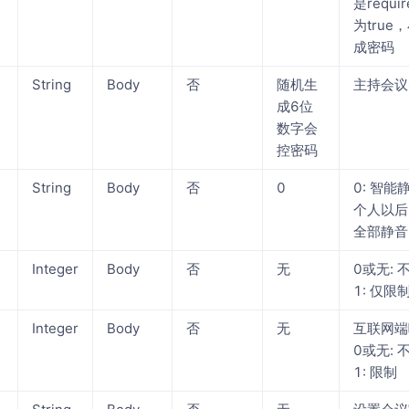
是requir
为tru
成密码
String
Body
否
随机生
主持会议
成6位
数字会
控密码
String
Body
否
0
0: 智
个人以后
全部静音 
Integer
Body
否
无
0或无:
1: 仅
Integer
Body
否
无
互联网端
0或无: 
1: 限制