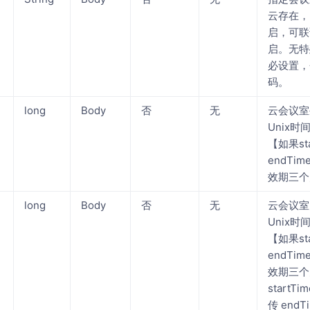
云存在，
启，可联
启。无特
必设置，
码。
long
Body
否
无
云会议室
Unix
【如果sta
endTi
效期三个
long
Body
否
无
云会议室
Unix
【如果sta
endTi
效期三个
start
传 endT