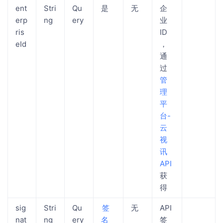
ent
Stri
Qu
是
无
企
erp
ng
ery
业
ris
ID
eId
，
通
过​
管
理
平
台-
云
视
讯
API​
获
得
sig
Stri
Qu
​签
无
API
nat
ng
ery
名
签