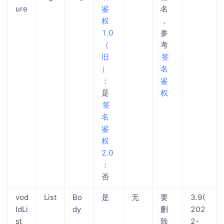
ure
鉴
名
权
，
1.0
参
（
考
旧
​签
）​
名
：
鉴
是
权​
​签
名
鉴
权
2.0​
：
否
vod
List
Bo
是
无
要
3.9(
IdLi
dy
删
202
st
除
2-