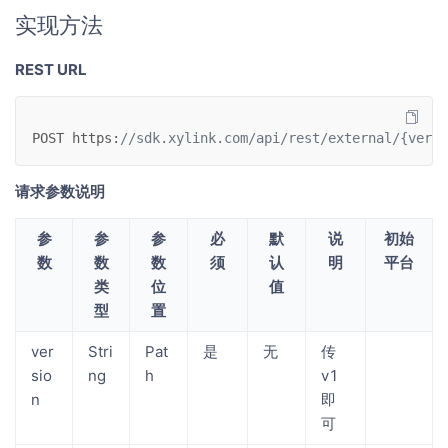
实现方法
REST URL
POST
https
:
//sdk.xylink.com/api/rest/external/{versi
请求参数说明
参
参
参
必
默
说
初始
数
数
数
须
认
明
平台
类
位
值
型
置
ver
Stri
Pat
是
无
传
sio
ng
h
v1
n
即
可