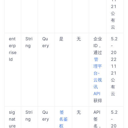
21
公
有
云
ent
Stri
Qu
是
无
企业
5.2
erp
ng
ery
ID，
-
rise
通过
20
Id
管
22
理平
11
台-
21
云视
公
讯
有
API
云
获得
sig
Stri
Qu
签
无
API
5.2
nat
ng
ery
名鉴
签
-
ure
权
名，
20