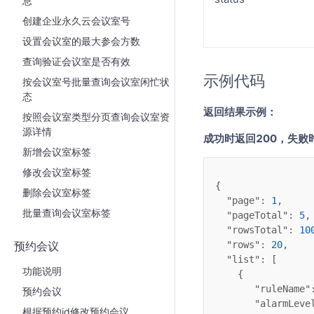
息
创建企业永久云会议室号
设置会议室的最大参会方数
查询验证会议室是否有效
示例代码
按会议室号批量查询会议室闲忙状
态
返回结果示例：
按照会议室类型分页查询会议室资
源详情
成功时返回200，失败
新增会议室标签
修改会议室标签
{
删除会议室标签
"page"
: 
1
,
批量查询会议室标签
"pageTotal"
: 
5
,
"rowsTotal"
: 
10
预约会议
"rows"
: 
20
,
"list"
: [
功能说明
    {
"ruleName"
预约会议
"alarmLeve
根据预约id修改预约会议