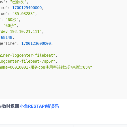
us"
: 
"已触发"
,
ime"
: 
1700125400000
,
lue"
: 
"85.03283"
,
"
: 
"60秒"
,
: 
"60秒"
,
"dev-192.10.21.111"
,
 
68148
,
gerTime"
: 
1700123600000
,
ainer=logcenter-filebeat"
,
logcenter-filebeat-7sp5r"
,
ename=06010001-服务cpu使用率连续5分钟超过85%"
失败时返回
小鱼RESTAPI错误码