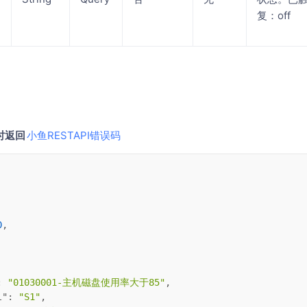
复：off
时返回
小鱼RESTAPI错误码
0
,
: 
"01030001-主机磁盘使用率大于85"
,
l"
: 
"S1"
,