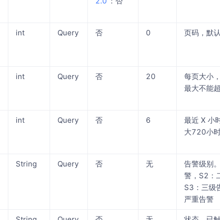
2.0
：否
int
Query
否
0
页码，默认
int
Query
否
20
每页大小，
最大不能超
int
Query
否
6
最近 X 
大720小时
String
Query
否
无
告警级别。
警，S2：
S3：三级
严重告警
String
Query
否
无
状态。已触