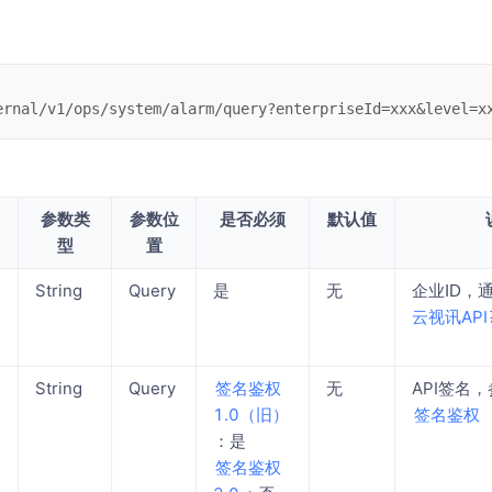
ernal/v1/ops/system/alarm/query?enterpriseId=xxx&level=x
参数类
参数位
是否必须
默认值
型
置
String
Query
是
无
企业ID，
云视讯API
String
Query
签名鉴权
无
API签名
1.0（旧）
签名鉴权
：是
签名鉴权