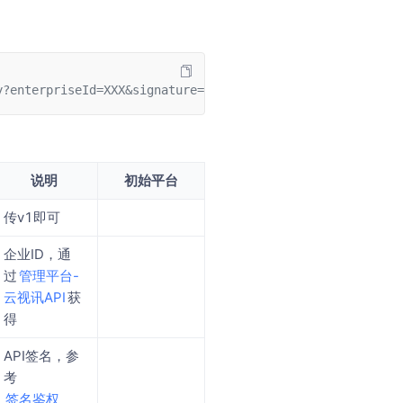
y?enterpriseId=XXX&signature=XXX
说明
初始平台
传v1即可
企业ID，通
过
​管理平台-
云视讯API​
​获
得
API签名，参
考
​签名鉴权​