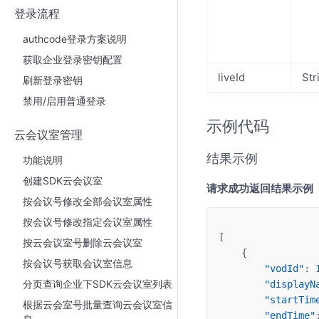
登录流程
authcode登录方案说明
获取企业登录密钥配置
liveId
Str
刷新登录密钥
禁用/启用普通登录
示例代码
云会议室管理
结果示例
功能说明
创建SDK云会议室
请求成功返回结果示例
按会议号修改全部会议室属性
按会议号修改指定会议室属性
[
按云会议室号删除云会议室
    {
按会议号获取会议室信息
"vodId"
: 
分页查询企业下SDK云会议室列表
"displayN
"startTim
根据云会室号批量查询云会议室信
"endTime"