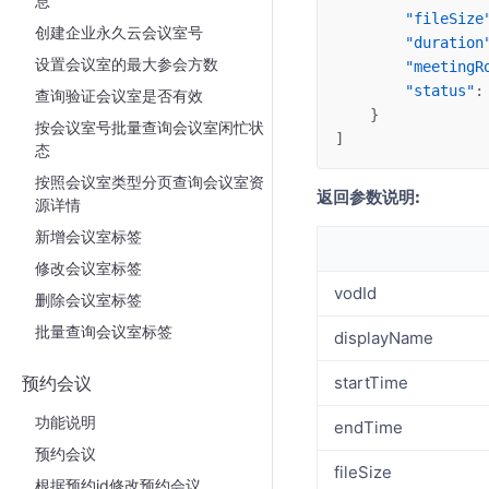
息
"fileSize
创建企业永久云会议室号
"duration
设置会议室的最大参会方数
"meetingR
"status"
:
查询验证会议室是否有效
    }
按会议室号批量查询会议室闲忙状
]
态
按照会议室类型分页查询会议室资
返回参数说明:
源详情
新增会议室标签
修改会议室标签
vodId
删除会议室标签
批量查询会议室标签
displayName
预约会议
startTime
功能说明
endTime
预约会议
fileSize
根据预约id修改预约会议