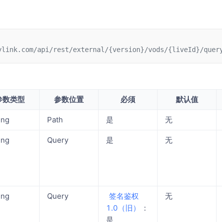
ylink.com/api/rest/external/{version}/vods/{liveId}/quer
参数类型
参数位置
必须
默认值
ing
Path
是
无
ing
Query
是
无
ing
Query
​签名鉴权
无
1.0（旧）​
​：
是