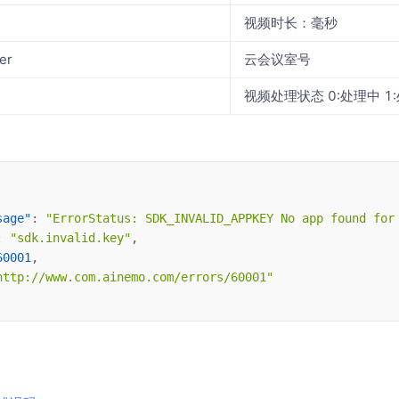
视频时长：毫秒
er
云会议室号
视频处理状态 0:处理中 1
sage"
: 
"ErrorStatus: SDK_INVALID_APPKEY No app found for
: 
"sdk.invalid.key"
,
60001
,
http://www.com.ainemo.com/errors/60001"