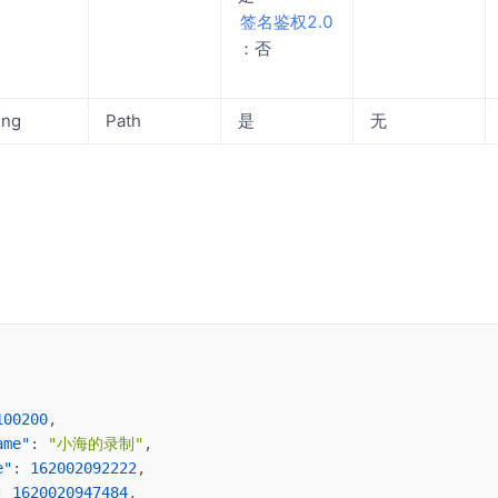
​签名鉴权2.0​
：否
ing
Path
是
无
100200
,
ame"
: 
"小海的录制"
,
e"
: 
162002092222
,
: 
1620020947484
,