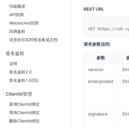
功能概述
REST URL
API回调
Websocket回调
GET
https
:
//sdk.x
回调鉴权
语音转写实时推送集成文档
请求参数说明:
签名鉴权
参数
说明
version
Str
签名鉴权2.0
签名鉴权1.0(旧)
enterpriseId
Str
ClientId管理
新增ClientId绑定
查询ClientId绑定
signature
Str
删除ClientId绑定