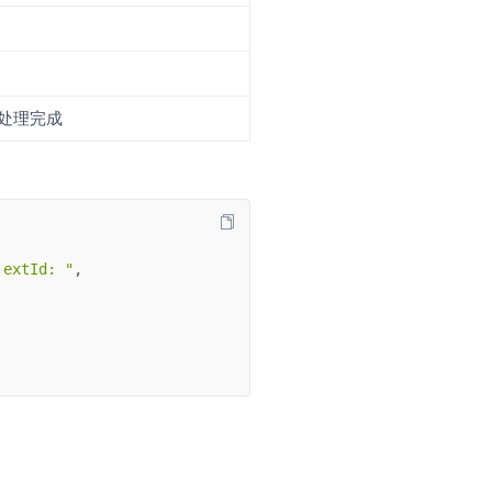
:处理完成
 extId: "
,