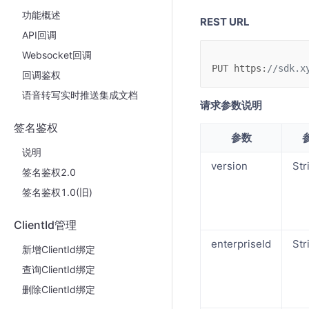
功能概述
REST URL
API回调
Websocket回调
PUT
https
:
//sdk.x
回调鉴权
语音转写实时推送集成文档
请求参数说明
签名鉴权
参数
说明
version
Str
签名鉴权2.0
签名鉴权1.0(旧)
ClientId管理
enterpriseId
Str
新增ClientId绑定
查询ClientId绑定
删除ClientId绑定