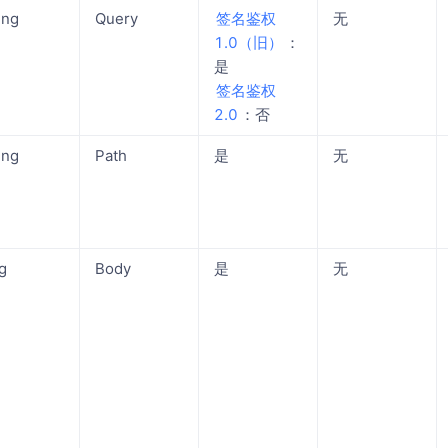
ing
Query
签名鉴权
无
1.0（旧）
：
是
签名鉴权
2.0
：否
ing
Path
是
无
g
Body
是
无