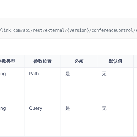
ylink.com/api/rest/external/{version}/conferenceControl/
参数类型
参数位置
必须
默认值
ing
Path
是
无
ing
Query
是
无