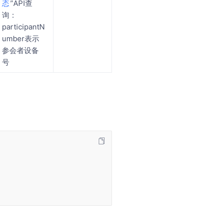
态
”API查
询：
participantN
umber表示
参会者设备
号