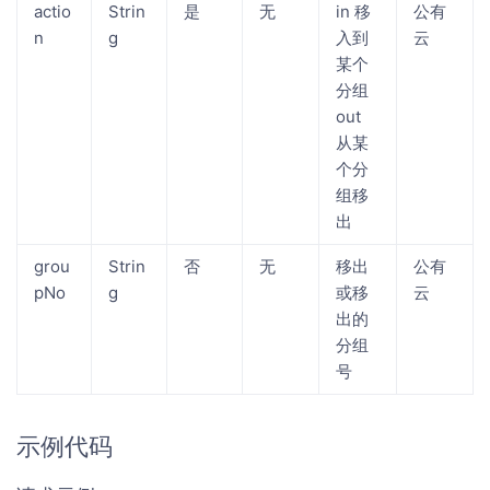
actio
Strin
是
无
in 移
公有
n
g
入到
云
某个
分组
out
从某
个分
组移
出
grou
Strin
否
无
移出
公有
pNo
g
或移
云
出的
分组
号
示例代码