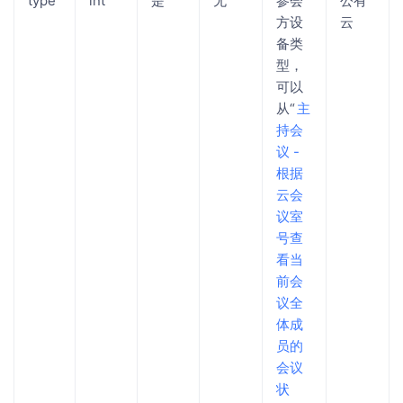
type
int
是
无
参会
公有
方设
云
备类
型，
可以
从“
主
持会
议 -
根据
云会
议室
号查
看当
前会
议全
体成
员的
会议
状