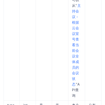
从“
主
持会
议 -
根据
云会
议室
号查
看当
前会
议全
体成
员的
会议
状
态
”A
PI查
询