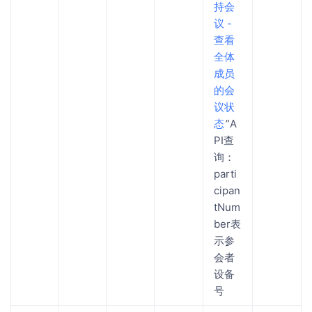
持会
议 -
查看
全体
成员
的会
议状
态
”A
PI查
询：
parti
cipan
tNum
ber表
示参
会者
设备
号