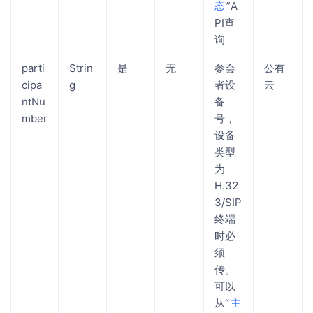
态
”A
PI查
询
parti
Strin
是
无
参会
公有
cipa
g
者设
云
ntNu
备
mber
号，
设备
类型
为
H.32
3/SIP
终端
时必
须
传。
可以
从“
主