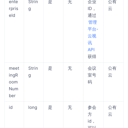
ente
Strin
是
无
企业
公有
rpris
g
ID，
云
eId
通过
管理
平台-
云视
讯
API
获得
meet
Strin
是
无
会议
公有
ingR
g
室号
云
oom
码
Num
ber
id
long
是
无
参会
公有
方
云
id，
可以