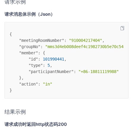
请求示例
请求消息体示例（Json）
{
"meetingRoomNumber"
: 
"910004217404"
,
"groupNo"
: 
"mms3d4eb008deef4c1982730b5e70c54eec"
"member"
: {
"id"
: 
101990441
,
"type"
: 
5
,
"participantNumber"
: 
"+86-18811119988"
    },
"action"
: 
"in"
}
结果示例
请求成功时返回http状态码200