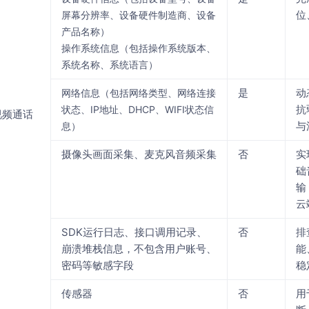
位
屏幕分辨率、设备硬件制造商、设备
产品名称）
操作系统信息（包括操作系统版本、
系统名称、系统语言）
是
动
网络信息（包括网络类型、网络连接
抗
状态、IP地址、DHCP、WIFI状态信
视频通话
与
息）
摄像头画面采集、麦克风音频采集
否
实
础
输
云
SDK运行日志、接口调用记录、
否
排
崩溃堆栈信息，不包含用户账号、
能
密码等敏感字段
稳
传感器
否
用