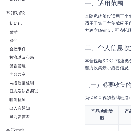
一、适用范围
基础功能
本隐私政策仅适用于小
适用于第三方集成应用
初始化
方独立Demo，可依托现
登录
参会
二、个人信息收
会控事件
拉流以及布局
本音视频SDK严格遵
设备管理
能力收集最小必要信息
内容共享
网络质量检测
（一）必要收集
日志及错误调试
为保障音视频基础链路
啸叫检测
出入会通知
产品功能类
产
当前发言者
型
高级功能