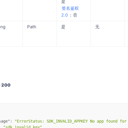
是
签名鉴权
2.0
：否
ing
Path
是
无
 200
sage"
: 
"ErrorStatus: SDK_INVALID_APPKEY No app found for
: 
"sdk.invalid.key"
,