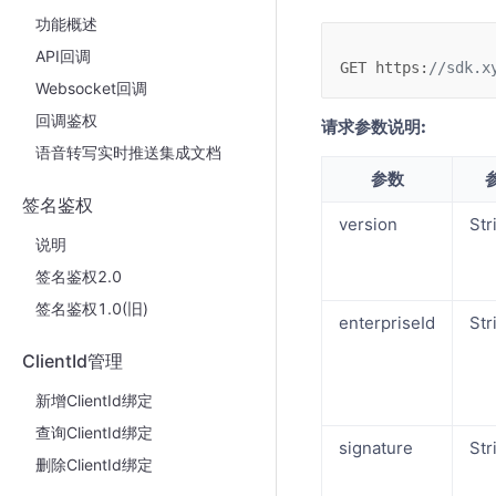
功能概述
API回调
GET
https
:
//sdk.x
Websocket回调
回调鉴权
请求参数说明:
语音转写实时推送集成文档
参数
签名鉴权
version
Str
说明
签名鉴权2.0
签名鉴权1.0(旧)
enterpriseId
Str
ClientId管理
新增ClientId绑定
查询ClientId绑定
signature
Str
删除ClientId绑定