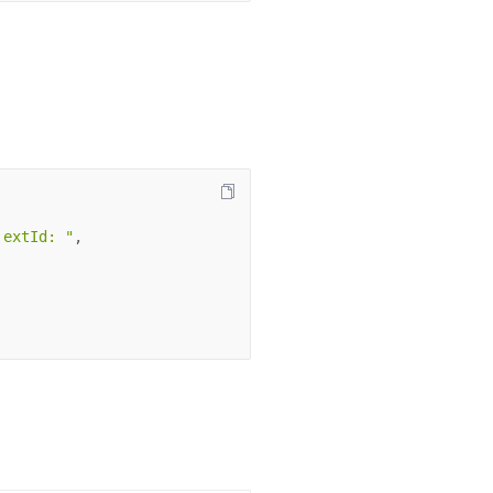
 extId: "
,