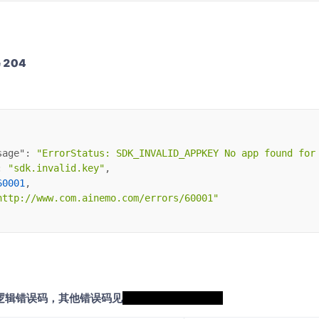
 204
sage"
: 
"ErrorStatus: SDK_INVALID_APPKEY No app found for
: 
"sdk.invalid.key"
,
60001
,
http://www.com.ainemo.com/errors/60001"
逻辑错误码，其他错误码见
小鱼RESTAPI错误码