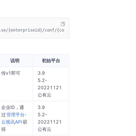
ise/{enterpriseid}/conf/{confNo}/live/{liveid}/status?co
说明
初始平台
传v1即可
3.9
5.2-
20221121
公有云
企业ID，通
3.9
过
管理平台-
5.2-
云视讯API
获
20221121
得
公有云