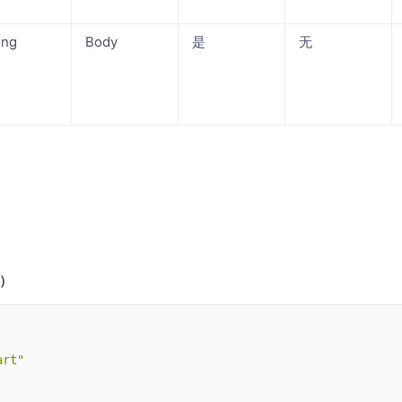
ing
Body
是
无
n）
art"