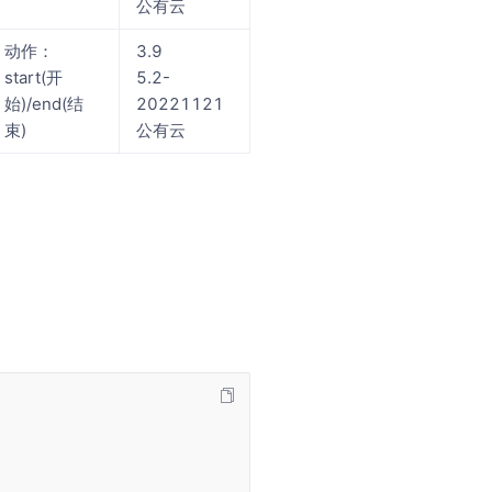
公有云
动作：
3.9
start(开
5.2-
始)/end(结
20221121
束)
公有云