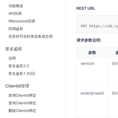
功能概述
REST URL
API回调
Websocket回调
PUT
https
:
//sdk.x
回调鉴权
语音转写实时推送集成文档
请求参数说明:
签名鉴权
参数
说明
version
Str
签名鉴权2.0
签名鉴权1.0(旧)
ClientId管理
enterpriseId
Str
新增ClientId绑定
查询ClientId绑定
删除ClientId绑定