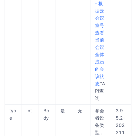
- 根
据云
会议
室号
查看
当前
会议
全体
成员
的会
议状
态
”A
PI查
询
typ
int
Bo
是
无
参会
3.9
e
dy
者设
5.2-
备类
202
型，
211