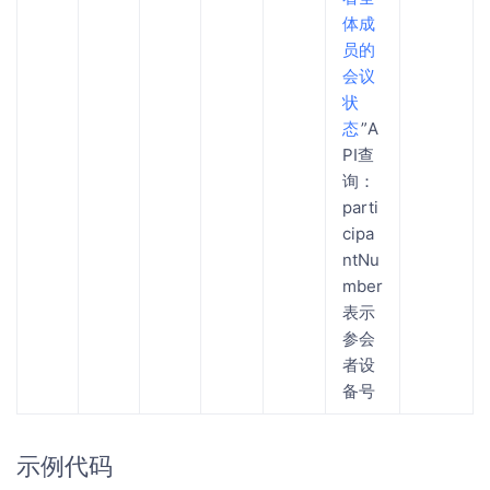
体成
员的
会议
状
态
”A
PI查
询：
parti
cipa
ntNu
mber
表示
参会
者设
备号
示例代码