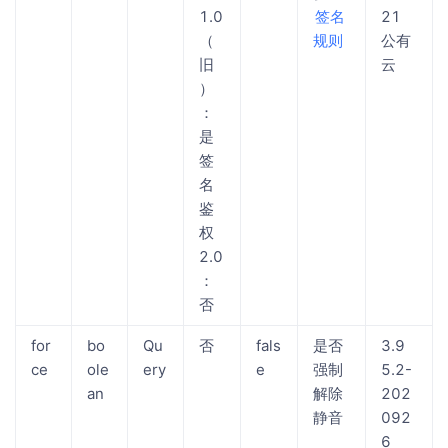
1.0
签名
21
（
规则
公有
旧
云
）
：
是
签
名
鉴
权
2.0
：
否
for
bo
Qu
否
fals
是否
3.9
ce
ole
ery
e
强制
5.2-
an
解除
202
静音
092
6