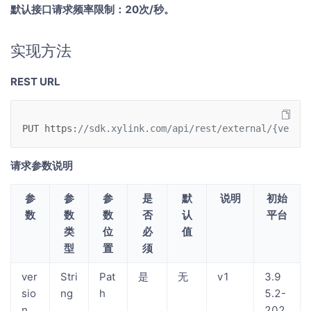
默认接口请求频率限制：20次/秒。
实现方法
REST URL
PUT
https
:
//sdk.xylink.com/api/rest/external/{versio
请求参数说明
参
参
参
是
默
说明
初始
数
数
数
否
认
平台
类
位
必
值
型
置
须
ver
Stri
Pat
是
无
v1
3.9
sio
ng
h
5.2-
n
202