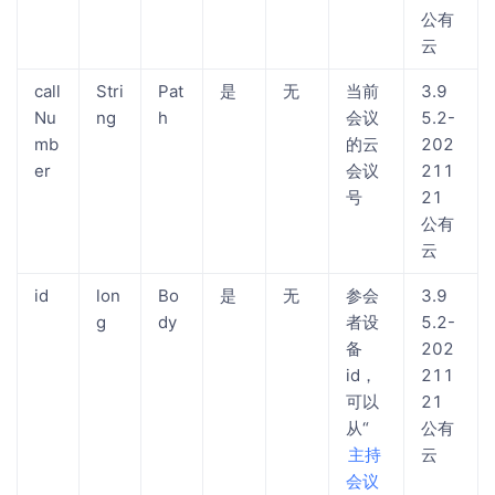
公有
云
call
Stri
Pat
是
无
当前
3.9
Nu
ng
h
会议
5.2-
mb
的云
202
er
会议
211
号
21
公有
云
id
lon
Bo
是
无
参会
3.9
g
dy
者设
5.2-
备
202
id，
211
可以
21
从“
公有
主持
云
会议