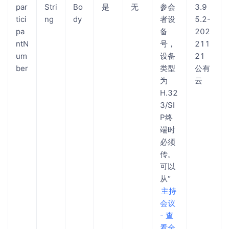
par
Stri
Bo
是
无
参会
3.9
tici
ng
dy
者设
5.2-
pa
备
202
ntN
号，
211
um
设备
21
ber
类型
公有
为
云
H.32
3/SI
P终
端时
必须
传。
可以
从“
主持
会议
- 查
看全