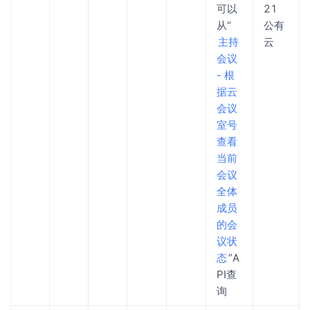
可以
21
从“
公有
主持
云
会议
- 根
据云
会议
室号
查看
当前
会议
全体
成员
的会
议状
态
”A
PI查
询