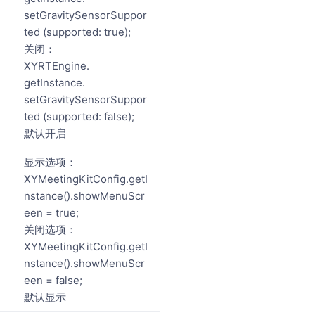
setGravitySensorSuppor
ted (supported: true);
关闭：
XYRTEngine.
getInstance.
setGravitySensorSuppor
ted (supported: false);
默认开启
显示选项：
XYMeetingKitConfig.getI
nstance().showMenuScr
een = true;
关闭选项：
XYMeetingKitConfig.getI
nstance().showMenuScr
een = false;
默认显示