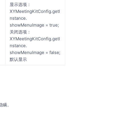
显示选项：
XYMeetingKitConfig.getI
nstance.
showMenuImage = true;
关闭选项：
XYMeetingKitConfig.getI
nstance.
showMenuImage = false;
默认显示
隐瞒。